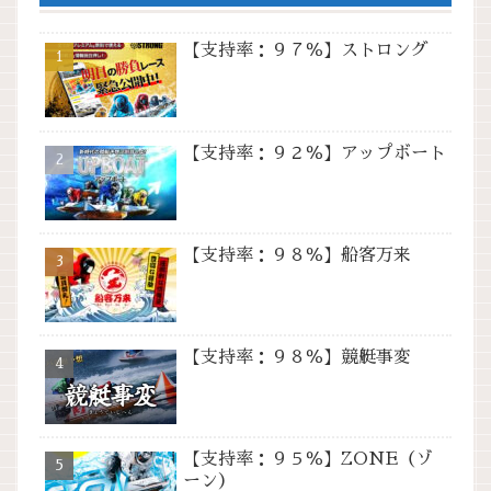
【支持率：９７％】ストロング
【支持率：９２％】アップボート
【支持率：９８％】船客万来
【支持率：９８％】競艇事変
【支持率：９５％】ZONE（ゾ
ーン）