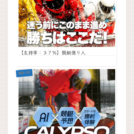
【支持率：３７％】競艇億り人
競艇予想