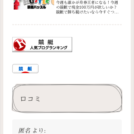
今週も誰かが舟券王者になる！今週
の競艇で現金100万円が欲しいか？
競艇で勝ち続けたいなら今すぐつい
て来い！「即時的な収益拡大」＋
「長期的な資金形成」舟券投資成功
率＆お客様ご満足度堂々No1宣言！
本気で勝ちたけりゃハッスル一択み
なさん！ハッス...
口コミ
匿名
より: