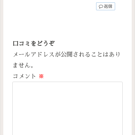
返信
口コミをどうぞ
メールアドレスが公開されることはあり
ません。
コメント
※