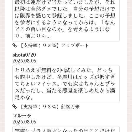
最初は運だけで当たっていましたが、それ
以降は全然ダメでした。自分の予想だけで
は限界を感じて登録しました。ここの予想
を参考にするようになってからは、「なん
でこの買い目なのか」を考えるようにな
り、前よりも...
【支持率：９２％】アップボート
shota0720
2026.08.05
とりあえず無料を2回試してみた。どっち
も的中したけど、多摩川はオッズが低すぎ
てちょいマイナス。でも次はちゃんとプラ
スだったし、当たる感覚を楽しめたから満
足かな。
【支持率：９８％】船客万来
マルーラ
2026.08.05
実際にプラス収支になったのはここだけだ