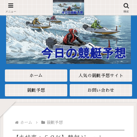
メニュー
検索
ホーム
人気の競艇予想サイト
競艇予想
お問い合わせ
ホーム
競艇予想