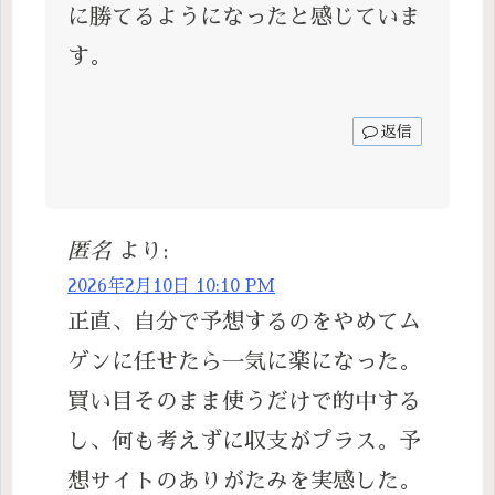
に勝てるようになったと感じていま
す。
返信
匿名
より:
2026年2月10日 10:10 PM
正直、自分で予想するのをやめてム
ゲンに任せたら一気に楽になった。
買い目そのまま使うだけで的中する
し、何も考えずに収支がプラス。予
想サイトのありがたみを実感した。