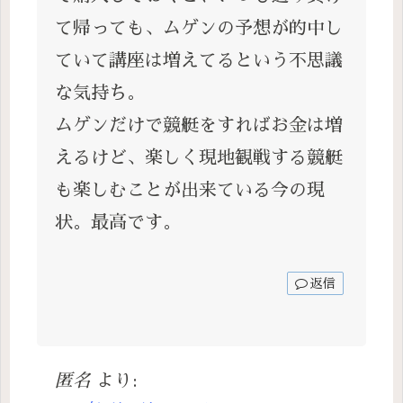
て帰っても、ムゲンの予想が的中し
ていて講座は増えてるという不思議
な気持ち。
ムゲンだけで競艇をすればお金は増
えるけど、楽しく現地観戦する競艇
も楽しむことが出来ている今の現
状。最高です。
返信
匿名
より: