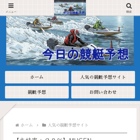
メニュー
検索
ホーム
人気の競艇予想サイト
競艇予想
お問い合わせ
ホーム
人気の競艇予想サイト