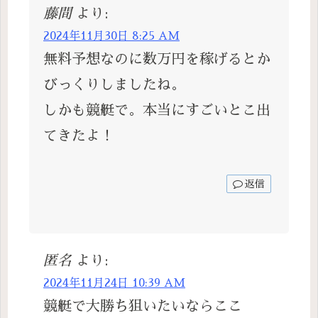
藤間
より:
2024年11月30日 8:25 AM
無料予想なのに数万円を稼げるとか
びっくりしましたね。
しかも競艇で。本当にすごいとこ出
てきたよ！
返信
匿名
より:
2024年11月24日 10:39 AM
競艇で大勝ち狙いたいならここ