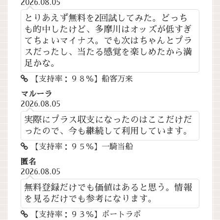
2026.08.05
とりあえず無料を2回試してみた。どっち
も的中したけど、多摩川はオッズが低すぎ
てちょいマイナス。でも次はちゃんとプラ
スだったし、当たる感覚を楽しめたから満
足かな。
【支持率：９８％】船客万来
マルーラ
2026.08.05
実際にプラス収支になったのはここだけだ
ったので、今も継続して利用しています。
【支持率：９５％】一騎当船
匿名
2026.08.05
無料登録だけでも価値はあると思う。情報
を見るだけでも参考になります。
【支持率：９３％】ボートラボ