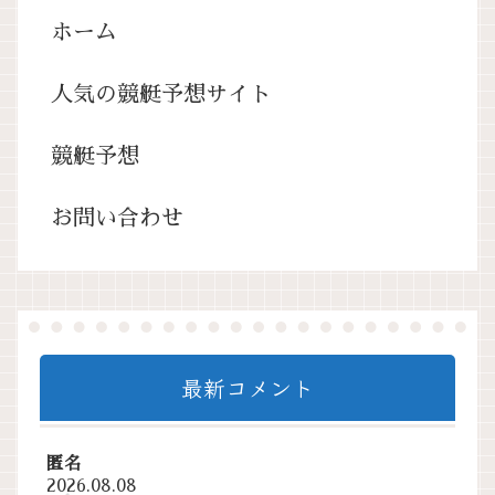
ホーム
人気の競艇予想サイト
競艇予想
お問い合わせ
最新コメント
匿名
2026.08.08