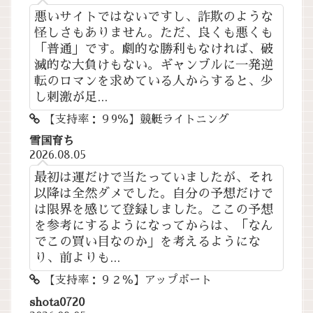
悪いサイトではないですし、詐欺のような
怪しさもありません。ただ、良くも悪くも
「普通」です。劇的な勝利もなければ、破
滅的な大負けもない。ギャンブルに一発逆
転のロマンを求めている人からすると、少
し刺激が足...
【支持率：９9％】競艇ライトニング
雪国育ち
2026.08.05
最初は運だけで当たっていましたが、それ
以降は全然ダメでした。自分の予想だけで
は限界を感じて登録しました。ここの予想
を参考にするようになってからは、「なん
でこの買い目なのか」を考えるようにな
り、前よりも...
【支持率：９２％】アップボート
shota0720