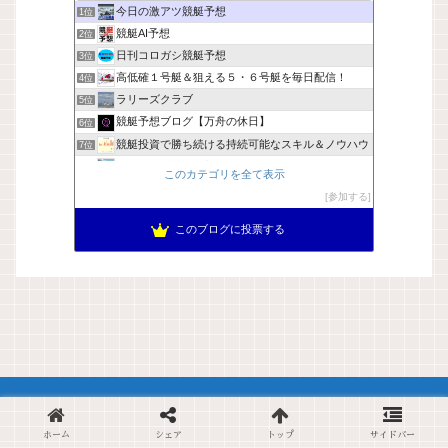
今日の激アツ競艇予想
1位
競艇AI予想
2位
日刊コロガシ競艇予想
3位
高低確１号艇＆狙える５・６号艇を毎日配信！
4位
ラリーズクラブ
5位
競艇予想ブログ【万舟の休日】
6位
競艇投資で勝ち続ける持続可能なスキル＆ノウハウ
7位
よく当たる競艇予想サイトランキング
8位
このカテゴリを全て表示
今すぐ使える競艇予想サイト！無料予想・口コミ・ランキングは？
9位
参加する
【競艇予想広場】BOAT RACE SQUARE
10位
このブログに投票する
【競馬・競艇・競輪予想ターゲット】勝ちたい方はチェック！
11位
強運の競艇
12位
今日の競艇予想ブログ｜無料鉄板レース
13位
競艇予想で本業に 『競艇小遣い帳』
14位
江戸川競艇１２３／４５６
15位
© 2023 【今日の競艇予想】無料で当たる競艇予想がチェックでき
ホーム
シェア
トップ
サイドバー