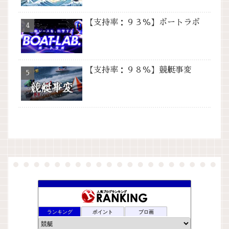
【支持率：９３％】ボートラボ
【支持率：９８％】競艇事変
ランキング
ポイント
ブロ画