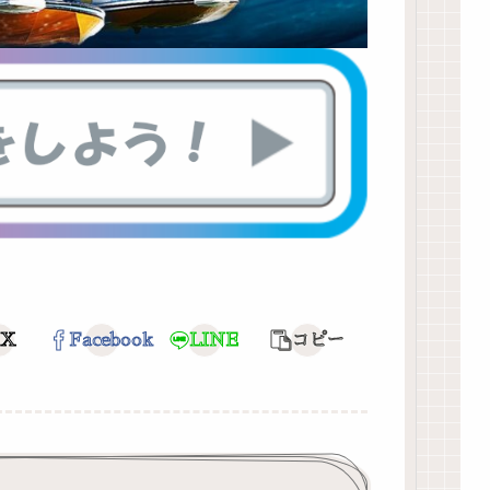
X
Facebook
LINE
コピー