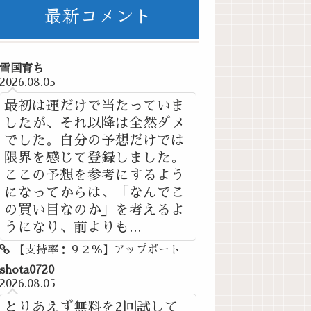
最新コメント
雪国育ち
2026.08.05
最初は運だけで当たっていま
したが、それ以降は全然ダメ
でした。自分の予想だけでは
限界を感じて登録しました。
ここの予想を参考にするよう
になってからは、「なんでこ
の買い目なのか」を考えるよ
うになり、前よりも...
【支持率：９２％】アップボート
shota0720
2026.08.05
とりあえず無料を2回試して