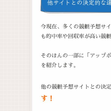
他サイトとの決定的な
今現在、多くの競艇予想サ
も的中率や回収率が高い競
そのほんの一部に「アップ
を紹介します。
他の競艇予想サイトとの決
す！