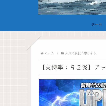
ホーム
ホーム
人気の競艇予想サイト
【支持率：９２％】ア