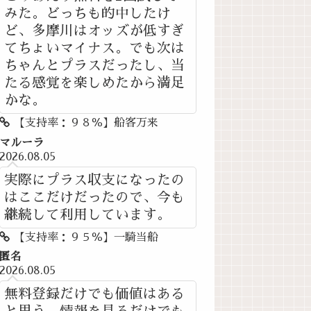
みた。どっちも的中したけ
ど、多摩川はオッズが低すぎ
てちょいマイナス。でも次は
ちゃんとプラスだったし、当
たる感覚を楽しめたから満足
かな。
【支持率：９８％】船客万来
マルーラ
2026.08.05
実際にプラス収支になったの
はここだけだったので、今も
継続して利用しています。
【支持率：９５％】一騎当船
匿名
2026.08.05
無料登録だけでも価値はある