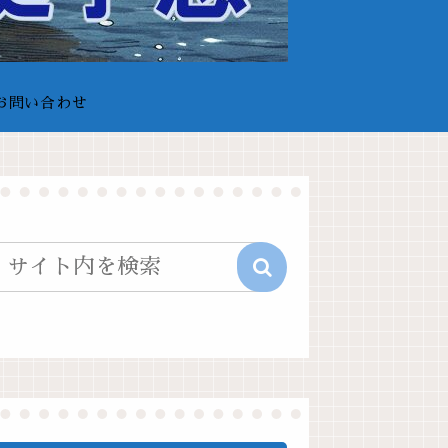
お問い合わせ