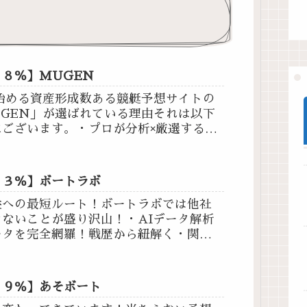
８％】MUGEN
で始める資産形成数ある競艇予想サイトの
UGEN」が選ばれている理由それは以下
にございます。・プロが分析×厳選する事
的な回収率・10000人を超える利益獲得
ノウハウノウハウ通りに進めて目標...
９３％】ボートラボ
益への最短ルート！ボートラボでは他社
ないことが盛り沢山！・AIデータ解析
ータを完全網羅！戦歴から紐解く・関係
厳禁！情報入手ルートは非公開・グレー
攻略専属契約舟券師！30名体制の専門
９９％】あそボート