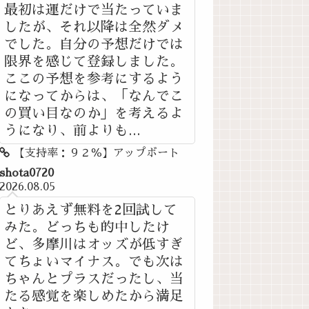
最初は運だけで当たっていま
したが、それ以降は全然ダメ
でした。自分の予想だけでは
限界を感じて登録しました。
ここの予想を参考にするよう
になってからは、「なんでこ
の買い目なのか」を考えるよ
うになり、前よりも...
【支持率：９２％】アップボート
shota0720
2026.08.05
とりあえず無料を2回試して
みた。どっちも的中したけ
ど、多摩川はオッズが低すぎ
てちょいマイナス。でも次は
ちゃんとプラスだったし、当
たる感覚を楽しめたから満足