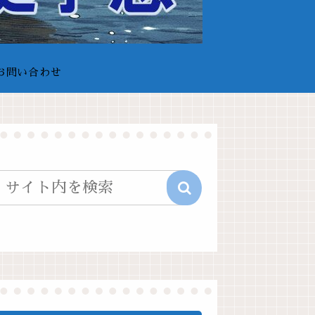
お問い合わせ