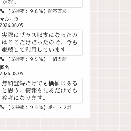
かな。
【支持率：９８％】船客万来
マルーラ
2026.08.05
実際にプラス収支になったの
はここだけだったので、今も
継続して利用しています。
【支持率：９５％】一騎当船
匿名
2026.08.05
無料登録だけでも価値はある
と思う。情報を見るだけでも
参考になります。
【支持率：９３％】ボートラボ