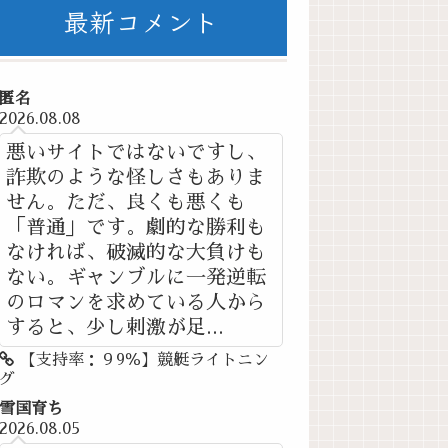
最新コメント
匿名
2026.08.08
悪いサイトではないですし、
詐欺のような怪しさもありま
せん。ただ、良くも悪くも
「普通」です。劇的な勝利も
なければ、破滅的な大負けも
ない。ギャンブルに一発逆転
のロマンを求めている人から
すると、少し刺激が足...
【支持率：９9％】競艇ライトニン
グ
雪国育ち
2026.08.05