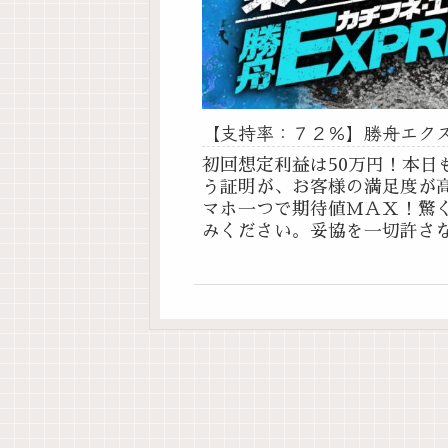
【支持率：７２％】勝舟エク
初回想定利益は50万円！本日
う証明が、お客様の満足度が高
マホ一つで期待値ＭＡＸ！驚
みください。妥協を一切許さない